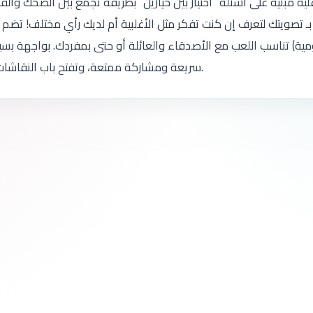
ية مبنية على أسئلة “اختيار بين خيارين” بطريقة تجمع بين الضحك وال
بـ تصويتك لتعرف إن كنت تفكر مثل الأغلبية أم لديك رأي مختلف! تضم
ومية) تناسب اللعب مع الأصدقاء والعائلة أو حتى بمفردك. بواجهة ب
سريعة ومشاركة ممتعة، وتفتح باب النقاشات واللحظات الطريفة في كل مرة تلعب فيها.